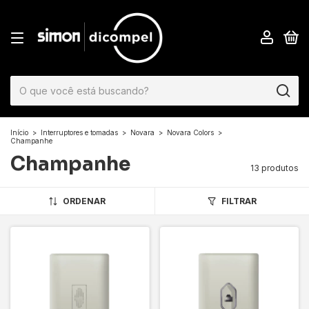
0
Início
>
Interruptores e tomadas
>
Novara
>
Novara Colors
>
Champanhe
Champanhe
13 produtos
ORDENAR
FILTRAR