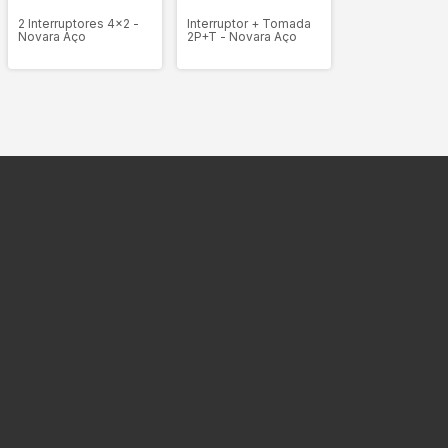
2 Interruptores 4x2 -
Interruptor + Tomada
Novara Aço
2P+T - Novara Aço