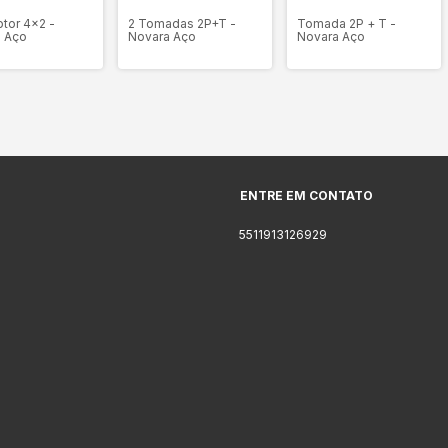
ptor 4x2 -
2 Tomadas 2P+T -
Tomada 2P + T -
 Aço
Novara Aço
Novara Aço
ENTRE EM CONTATO
5511913126929