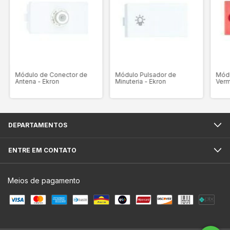
Módulo de Conector de
Módulo Pulsador de
Mód
Antena - Ekron
Minuteria - Ekron
Verm
DEPARTAMENTOS
ENTRE EM CONTATO
Meios de pagamento