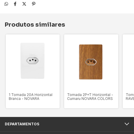
Produtos similares
1 Tomada 20A Horizontal
Tomada 2P+T Horizontal -
Toma
Branca - NOVARA
Cumaru NOVARA COLORS
RAV
DEPARTAMENTOS